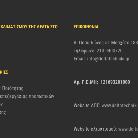
 ΚΛΙΜΑΤΙΣΜΟΎ ΤΗΣ ΔΈΛΤΑ ΣΤΟ
ΕΠΙΚΟΙΝΩΝΙΑ
K
Λ. Ποσειδώνος 51 Μοσχάτο 18
Τηλέφωνο:
210 9400720
Email:
info@deltatechniki.gr
ΡΊΕΣ
Αρ. Γ.Ε.ΜΗ: 121693201000
ς Ποιότητας
 επεξεργασίας προσωπικών
ων
Website AΠΕ:
www.deltatechniki
σης
Website κλιματισμού:
www.delta