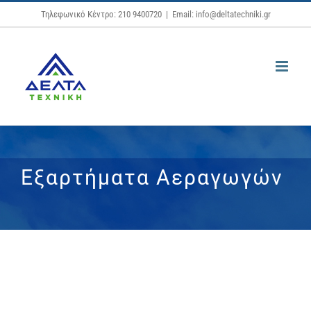
Μετάβαση
Τηλεφωνικό Κέντρο: 210 9400720
|
Email: info@deltatechniki.gr
στο
περιεχόμενο
Εξαρτήματα Αεραγωγών