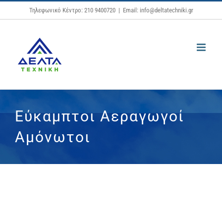
Μετάβαση
Τηλεφωνικό Κέντρο: 210 9400720
|
Email: info@deltatechniki.gr
στο
περιεχόμενο
Εύκαμπτοι Αεραγωγοί
Αμόνωτοι