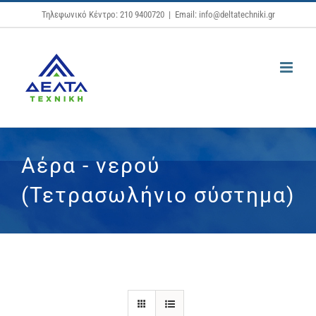
Μετάβαση
Τηλεφωνικό Κέντρο: 210 9400720
|
Email: info@deltatechniki.gr
στο
περιεχόμενο
Αέρα - νερού
(Τετρασωλήνιο σύστημα)