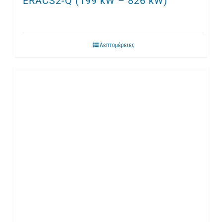
ERACS2-Q (199 kW – 826 kW)
Λεπτομέρειες