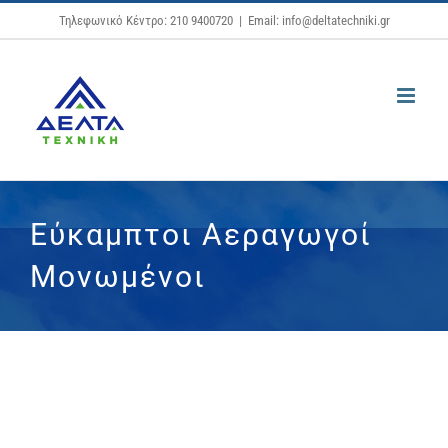
Μετάβαση
Τηλεφωνικό Κέντρο: 210 9400720
|
Email: info@deltatechniki.gr
στο
περιεχόμενο
Εύκαμπτοι Αεραγωγοί
Μονωμένοι