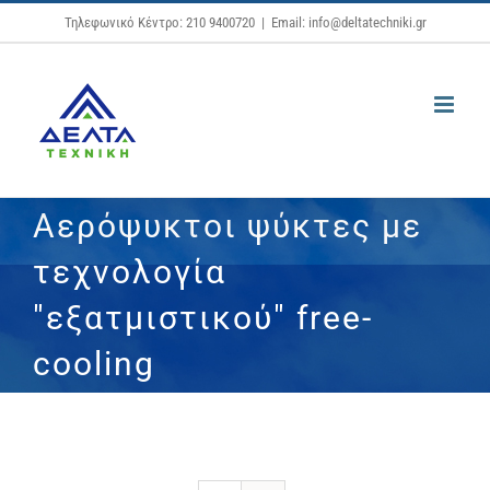
Μετάβαση
Τηλεφωνικό Κέντρο: 210 9400720
|
Email: info@deltatechniki.gr
στο
περιεχόμενο
Αερόψυκτοι ψύκτες με
τεχνολογία
"εξατμιστικού" free-
cooling