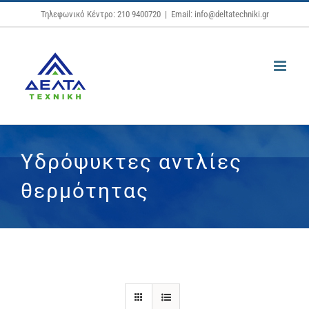
Μετάβαση
Τηλεφωνικό Κέντρο: 210 9400720
|
Email: info@deltatechniki.gr
στο
περιεχόμενο
Υδρόψυκτες αντλίες
θερμότητας