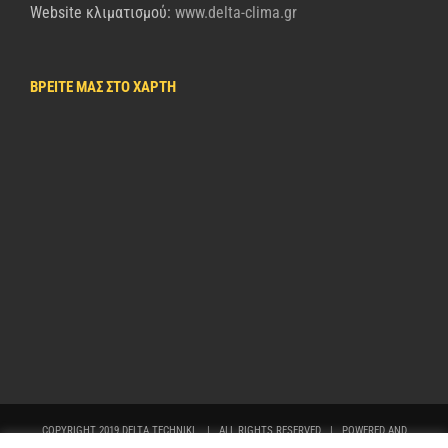
Website κλιματισμού:
www.delta-clima.gr
ΒΡΕΙΤΕ ΜΑΣ ΣΤΟ ΧΑΡΤΗ
COPYRIGHT 2019 DELTA TECHNIKI | ALL RIGHTS RESERVED | POWERED AND