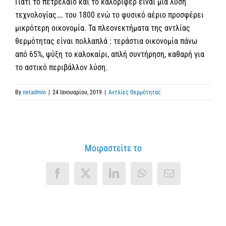
Γιατί το πετρέλαιο και το καλοριφέρ είναι μία λύση
τεχνολογίας…. του 1800 ενώ το φυσικό αέριο προσφέρει
μικρότερη οικονομία. Τα πλεονεκτήματα της αντλίας
θερμότητας είναι πολλαπλά : τεράστια οικονομία πάνω
από 65%, ψύξη το καλοκαίρι, απλή συντήρηση, καθαρή για
το αστικό περιβάλλον λύση.
By
netadmin
|
24 Ιανουαρίου, 2019
|
Αντλίες Θερμότητας
Μοιραστείτε το
Facebook
X
LinkedIn
WhatsApp
Email