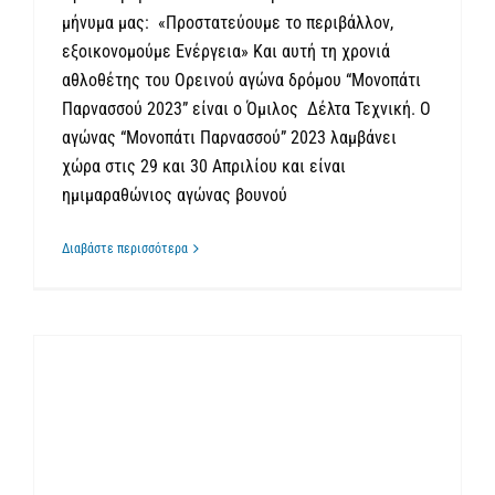
μήνυμα μας: «Προστατεύουμε το περιβάλλον,
εξοικονομούμε Ενέργεια» Και αυτή τη χρονιά
αθλοθέτης του Ορεινού αγώνα δρόμου “Μονοπάτι
Παρνασσού 2023” είναι ο Όμιλος Δέλτα Τεχνική. Ο
αγώνας “Μονοπάτι Παρνασσού” 2023 λαμβάνει
χώρα στις 29 και 30 Απριλίου και είναι
ημιμαραθώνιος αγώνας βουνού
Διαβάστε περισσότερα
Πράσινoς Μετασχηματισμός Μετάβαση Μικρομεσαίων Επιχειρήσεων