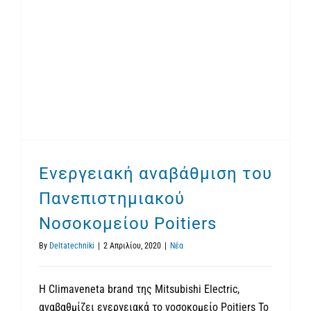
Ενεργειακή αναβάθμιση του Πανεπιστημιακού Νοσοκομείου Poitiers
Ενεργειακή αναβάθμιση του
Πανεπιστημιακού
Νοσοκομείου Poitiers
By
Deltatechniki
|
2 Απριλίου, 2020
|
Νέα
Η Climaveneta brand της Mitsubishi Electric,
αναβαθμίζει ενεργειακά το νοσοκομείο Poitiers Το