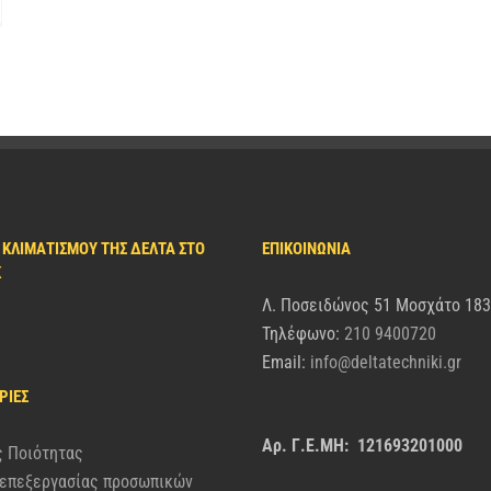
 ΚΛΙΜΑΤΙΣΜΟΎ ΤΗΣ ΔΈΛΤΑ ΣΤΟ
ΕΠΙΚΟΙΝΩΝΙΑ
K
Λ. Ποσειδώνος 51 Μοσχάτο 18
Τηλέφωνο:
210 9400720
Email:
info@deltatechniki.gr
ΡΊΕΣ
Αρ. Γ.Ε.ΜΗ: 121693201000
ς Ποιότητας
 επεξεργασίας προσωπικών