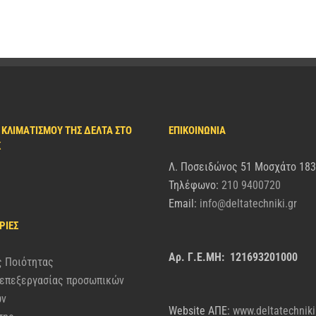
 ΚΛΙΜΑΤΙΣΜΟΎ ΤΗΣ ΔΈΛΤΑ ΣΤΟ
ΕΠΙΚΟΙΝΩΝΙΑ
K
Λ. Ποσειδώνος 51 Μοσχάτο 18
Τηλέφωνο:
210 9400720
Email:
info@deltatechniki.gr
ΡΊΕΣ
Αρ. Γ.Ε.ΜΗ: 121693201000
ς Ποιότητας
 επεξεργασίας προσωπικών
ων
Website AΠΕ:
www.deltatechniki