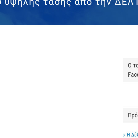
 υψηλής τάσης απο την ΔΕΛ
Ο τ
Fac
Πρό
Η Δέ