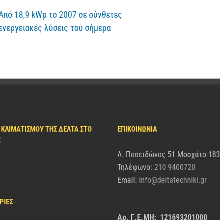
Από 18,9 kWp το 2007 σε σύνθετες
Δέλτα Τεχνι
ενεργειακές λύσεις του σήμερα
του Cyclades
 ΚΛΙΜΑΤΙΣΜΟΎ ΤΗΣ ΔΈΛΤΑ ΣΤΟ
ΕΠΙΚΟΙΝΩΝΙΑ
K
Λ. Ποσειδώνος 51 Μοσχάτο 18
Τηλέφωνο:
210 9400720
Email:
info@deltatechniki.gr
ΡΊΕΣ
Αρ. Γ.Ε.ΜΗ: 121693201000