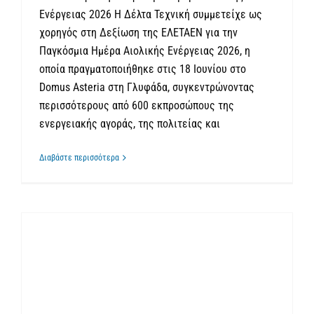
Ενέργειας 2026 Η Δέλτα Τεχνική συμμετείχε ως
χορηγός στη Δεξίωση της ΕΛΕΤΑΕΝ για την
Παγκόσμια Ημέρα Αιολικής Ενέργειας 2026, η
οποία πραγματοποιήθηκε στις 18 Ιουνίου στο
Domus Asteria στη Γλυφάδα, συγκεντρώνοντας
περισσότερους από 600 εκπροσώπους της
ενεργειακής αγοράς, της πολιτείας και
Διαβάστε περισσότερα
Από 18,9 kWp το 2007 σε σύνθετες ενεργειακές λύσεις του σήμερα