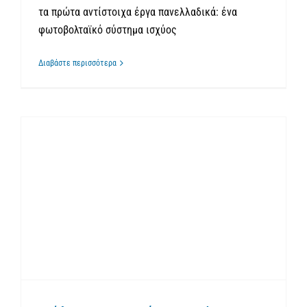
τα πρώτα αντίστοιχα έργα πανελλαδικά: ένα
φωτοβολταϊκό σύστημα ισχύος
Διαβάστε περισσότερα
Δέλτα Τεχνική & Zealux υπερήφανοι χορηγοί του Cyclades Regatta 2026