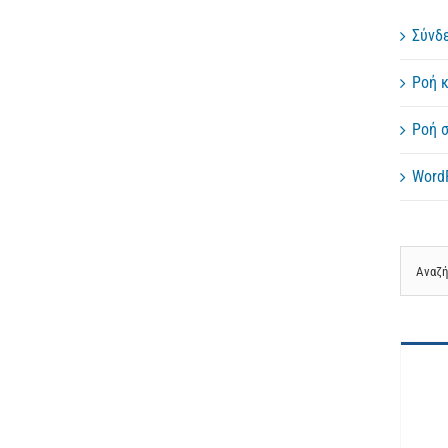
Σύνδ
Ροή 
Ροή 
WordP
Αναζήτ
για: