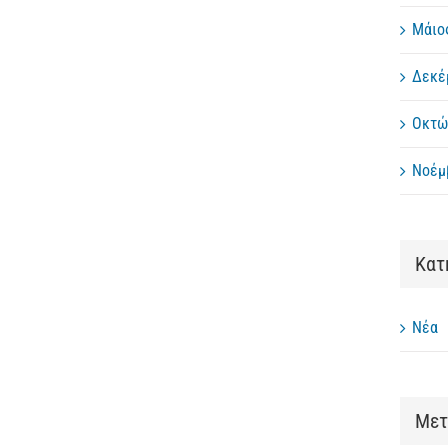
Μάιο
Δεκέ
Οκτώ
Νοέμ
Kατ
Νέα
Μετ