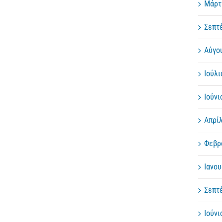
Μάρτ
Σεπτ
Αύγο
Ιούλι
Ιούνι
Απρί
Φεβρ
Ιανου
Σεπτ
Ιούνι