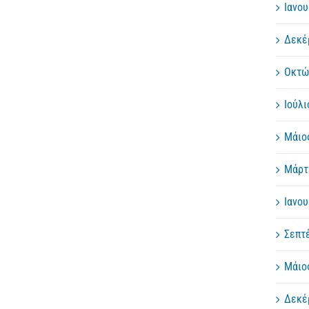
Ιανου
Δεκέ
Οκτώ
Ιούλι
Μάιο
Μάρτ
Ιανου
Σεπτ
Μάιο
Δεκέ