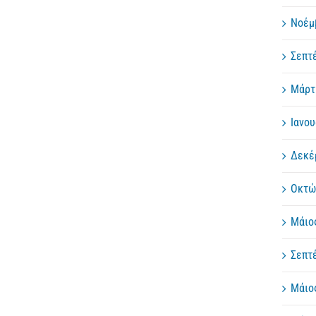
Νοέμ
Σεπτ
Μάρτ
Ιανου
Δεκέ
Οκτώ
Μάιο
Σεπτ
Μάιο