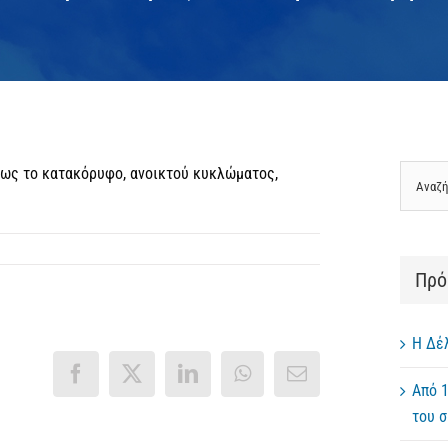
Αναζήτ
ως το κατακόρυφο, ανοικτού κυκλώματος,
για:
Πρό
Η Δέ
Facebook
X
LinkedIn
WhatsApp
Email
Από 1
του 