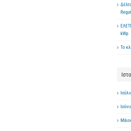
Δέλτα
Regat
ΕΛΕΤ
kWp
Το κλ
Ιστ
Ιούλι
Ιούνι
Μάιο