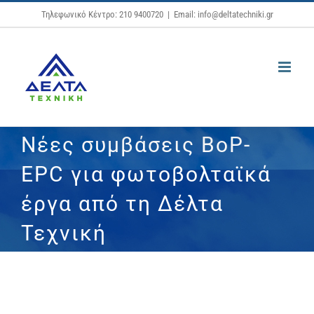
Μετάβαση
Τηλεφωνικό Κέντρο: 210 9400720
|
Email: info@deltatechniki.gr
στο
περιεχόμενο
Νέες συμβάσεις BoP-
EPC για φωτοβολταϊκά
έργα από τη Δέλτα
Τεχνική