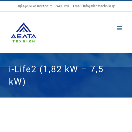
Μετάβαση
Τηλεφωνικό Κέντρο: 210 9400720
|
Email: info@deltatechniki.gr
στο
περιεχόμενο
i-Life2 (1,82 kW – 7,5
kW)