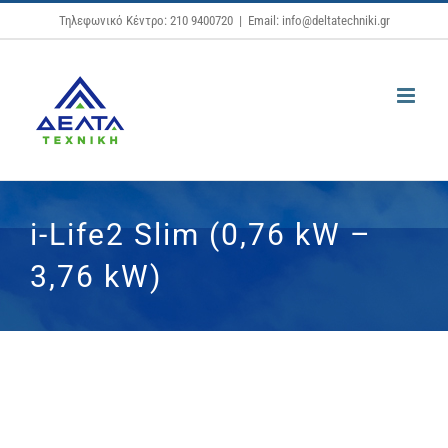
Μετάβαση
Τηλεφωνικό Κέντρο: 210 9400720
|
Email: info@deltatechniki.gr
στο
περιεχόμενο
i-Life2 Slim (0,76 kW –
3,76 kW)