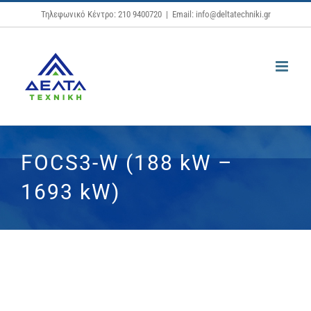
Μετάβαση
Τηλεφωνικό Κέντρο: 210 9400720
|
Email: info@deltatechniki.gr
στο
περιεχόμενο
FOCS3-W (188 kW –
1693 kW)