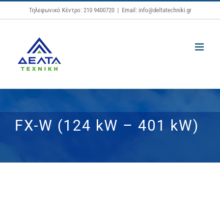
Μετάβαση
Τηλεφωνικό Κέντρο: 210 9400720
|
Email: info@deltatechniki.gr
στο
περιεχόμενο
FX-W (124 kW – 401 kW)