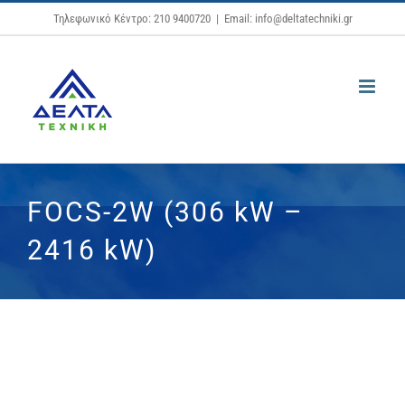
Μετάβαση
Τηλεφωνικό Κέντρο: 210 9400720
|
Email: info@deltatechniki.gr
στο
περιεχόμενο
FOCS-2W (306 kW –
2416 kW)