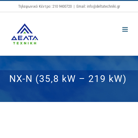
Μετάβαση
Τηλεφωνικό Κέντρο: 210 9400720
|
Email: info@deltatechniki.gr
στο
περιεχόμενο
NX-N (35,8 kW – 219 kW)