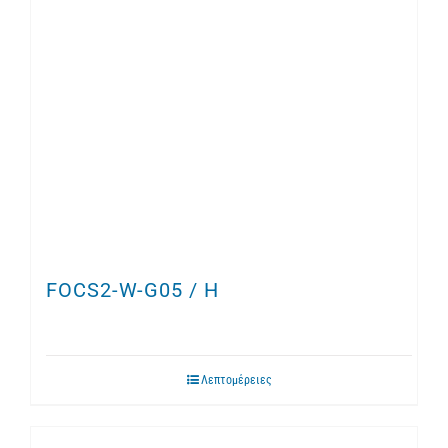
FOCS2-W-G05 / H
Λεπτομέρειες