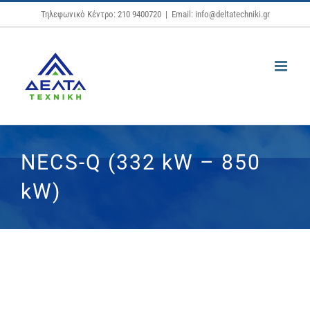
Μετάβαση
Τηλεφωνικό Κέντρο: 210 9400720
|
Email: info@deltatechniki.gr
στο
περιεχόμενο
NECS-Q (332 kW – 850
kW)