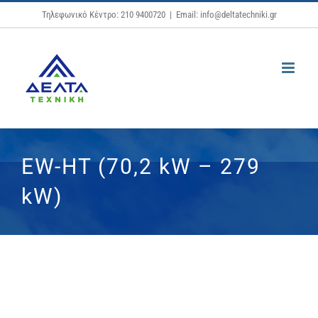
Μετάβαση
Τηλεφωνικό Κέντρο: 210 9400720
|
Email: info@deltatechniki.gr
στο
περιεχόμενο
EW-HT (70,2 kW – 279
kW)