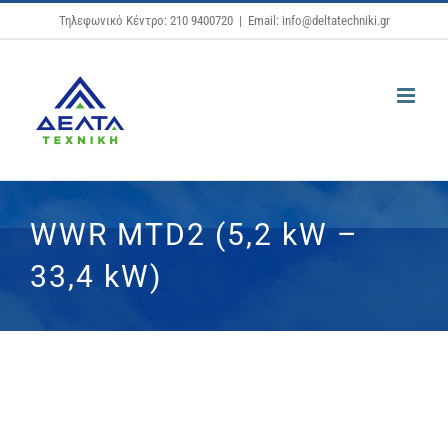
Μετάβαση
Τηλεφωνικό Κέντρο: 210 9400720
|
Email: info@deltatechniki.gr
στο
περιεχόμενο
WWR MTD2 (5,2 kW –
33,4 kW)