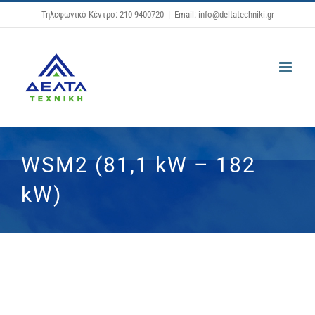
Μετάβαση
Τηλεφωνικό Κέντρο: 210 9400720
|
Email: info@deltatechniki.gr
στο
περιεχόμενο
WSM2 (81,1 kW – 182
kW)