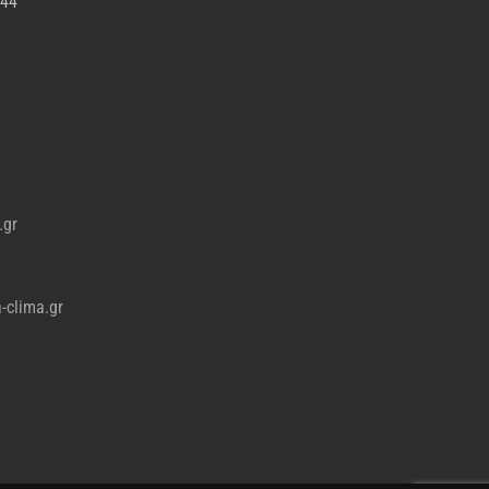
344
.gr
-clima.gr