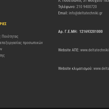
Λ. Ποσειδώνος 51 Μοσχάτο 18
Τηλέφωνο:
210 9400720
Email:
info@deltatechniki.gr
ΡΊΕΣ
Αρ. Γ.Ε.ΜΗ: 121693201000
ς Ποιότητας
 επεξεργασίας προσωπικών
ων
Website AΠΕ:
www.deltatechniki
σης
Website κλιματισμού:
www.delta