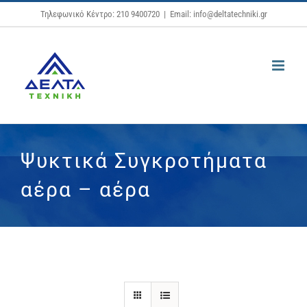
Μετάβαση
Τηλεφωνικό Κέντρο: 210 9400720
|
Email: info@deltatechniki.gr
στο
περιεχόμενο
Ψυκτικά Συγκροτήματα
αέρα – αέρα