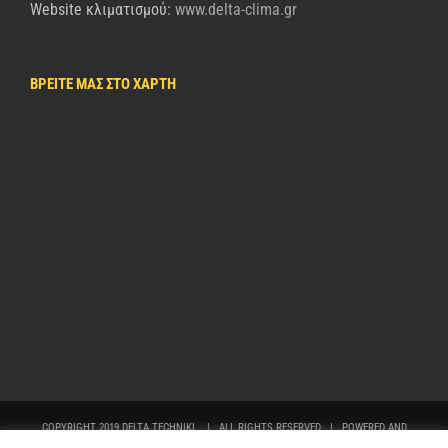
Website κλιματισμού:
www.delta-clima.gr
ΒΡΕΙΤΕ ΜΑΣ ΣΤΟ ΧΑΡΤΗ
COPYRIGHT 2019 DELTA TECHNIKI | ALL RIGHTS RESERVED | POWERED AND
DEVELOPED BY
NETFOCUS