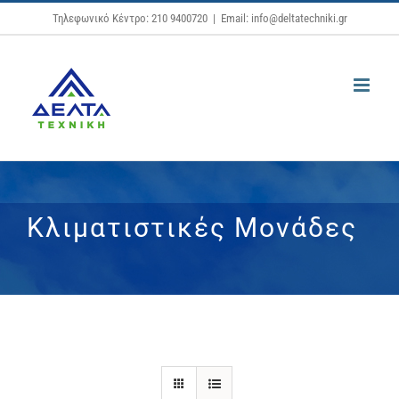
Μετάβαση
Τηλεφωνικό Κέντρο: 210 9400720
|
Email: info@deltatechniki.gr
στο
περιεχόμενο
Κλιματιστικές Μονάδες