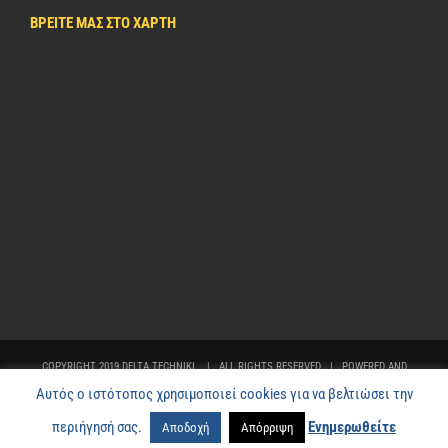
ΒΡΕΙΤΕ ΜΑΣ ΣΤΟ ΧΑΡΤΗ
COPYRIGHT 2019 DELTA TECHNIKI | ALL RIGHTS RESERVED | POWERED AND
DEVELOPED BY
NETFOCUS
Αυτός ο ιστότοπος χρησιμοποιεί cookies για να βελτιώσει την
Facebook
LinkedIn
YouTube
Email
περιήγησή σας.
Ενημερωθείτε
Αποδοχή
Απόρριψη