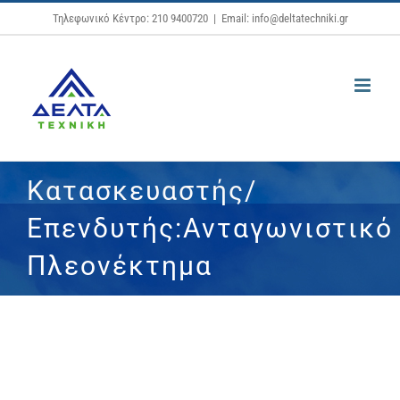
Μετάβαση
Τηλεφωνικό Κέντρο: 210 9400720
|
Email: info@deltatechniki.gr
στο
περιεχόμενο
Κατασκευαστής/
Επενδυτής:Ανταγωνιστικό
Πλεονέκτημα