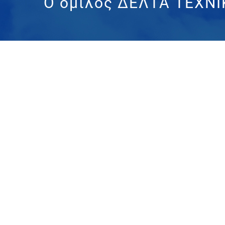
Ο όμιλος ΔΕΛΤΑ ΤΕΧΝΙΚ
Προβολή
μεγαλύτερης
εικόνας