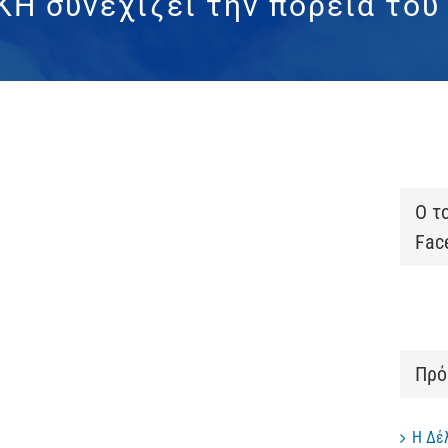
Η συνεχίζει την πορεία του
Ο τ
Fac
Πρό
Η Δέ