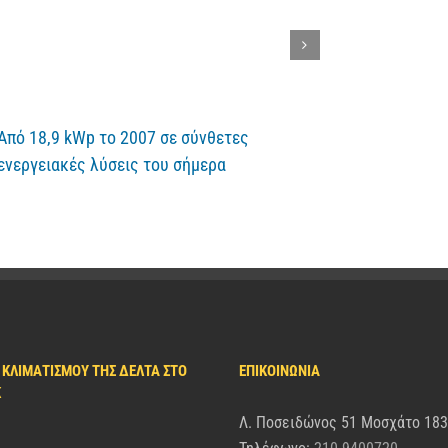
Από 18,9 kWp το 2007 σε σύνθετες
Δέλτα Τεχνι
ενεργειακές λύσεις του σήμερα
του Cyclades
 ΚΛΙΜΑΤΙΣΜΟΎ ΤΗΣ ΔΈΛΤΑ ΣΤΟ
ΕΠΙΚΟΙΝΩΝΙΑ
K
Λ. Ποσειδώνος 51 Μοσχάτο 18