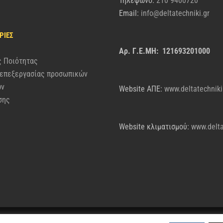
Τηλέφωνο:
210 9400720
Email:
info@deltatechniki.gr
ΡΊΕΣ
Αρ. Γ.Ε.ΜΗ: 121693201000
ς Ποιότητας
 επεξεργασίας προσωπικών
ων
Website AΠΕ:
www.deltatechniki
σης
Website κλιματισμού:
www.delta