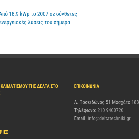
Από 18,9 kWp το 2007 σε σύνθετες
Δέλτα Τεχνι
ενεργειακές λύσεις του σήμερα
του Cyclades
 ΚΛΙΜΑΤΙΣΜΟΎ ΤΗΣ ΔΈΛΤΑ ΣΤΟ
ΕΠΙΚΟΙΝΩΝΙΑ
K
Λ. Ποσειδώνος 51 Μοσχάτο 18
Τηλέφωνο:
210 9400720
Email:
info@deltatechniki.gr
ΡΊΕΣ