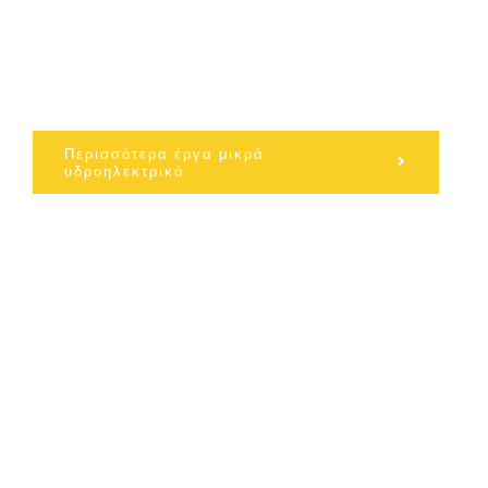
Περισσότερα έργα μικρά
υδροηλεκτρικά