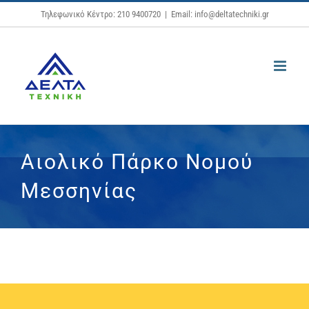
Μετάβαση
Τηλεφωνικό Κέντρο: 210 9400720
|
Email: info@deltatechniki.gr
στο
περιεχόμενο
Αιολικό Πάρκο Νομού
Μεσσηνίας