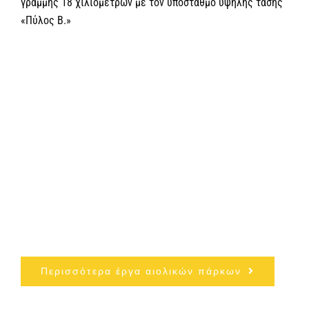
γραμμής 18 χιλιομέτρων με τον υποσταθμό υψηλής τάσης
«Πύλος Β.»
Περισσότερα έργα αιολικών πάρκων